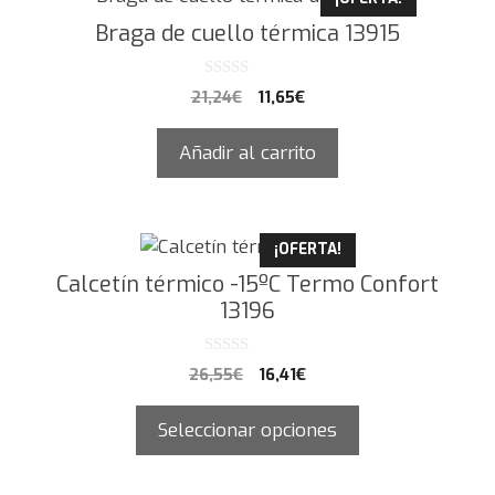
Braga de cuello térmica 13915
0
21,24
€
11,65
€
d
e
5
Añadir al carrito
¡OFERTA!
Calcetín térmico -15ºC Termo Confort
13196
0
26,55
€
16,41
€
d
e
5
Seleccionar opciones