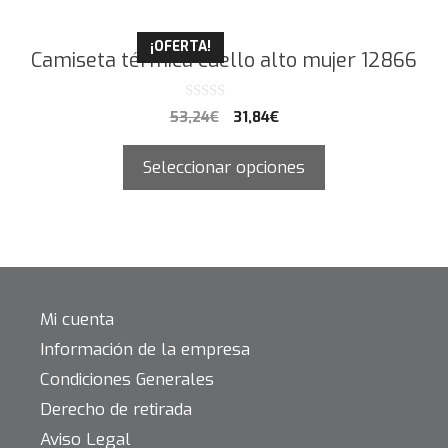
¡OFERTA!
Camiseta térmica cuello alto mujer 12866
0
53,24
€
31,84
€
d
e
5
Seleccionar opciones
Mi cuenta
Información de la empresa
Condiciones Generales
Derecho de retirada
Aviso Legal