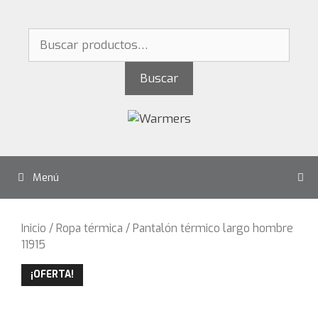
Saltar
al
Buscar
contenido
por:
Buscar
Menú
Inicio
/
Ropa térmica
/ Pantalón térmico largo hombre
11915
¡OFERTA!