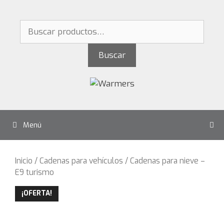
Saltar
al
Buscar
contenido
por:
Buscar
Menú
Inicio
/
Cadenas para vehículos
/ Cadenas para nieve –
E9 turismo
¡OFERTA!