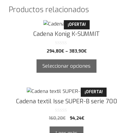
Productos relacionados
¡OFERTA!
Cadena Konig K-SUMMIT
0
294,80
€
–
383,90
€
d
e
5
Seleccionar opciones
¡OFERTA!
Cadena textil Isse SUPER-B serie 700
0
160,20
€
94,24
€
d
e
5