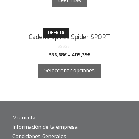
Leer más
¡OFERTA!
Cadena Spikes Spider SPORT
0
356,68
€
–
405,35
€
d
e
5
Seleccionar opciones
Mi cuenta
Información de la empresa
Condiciones Generales