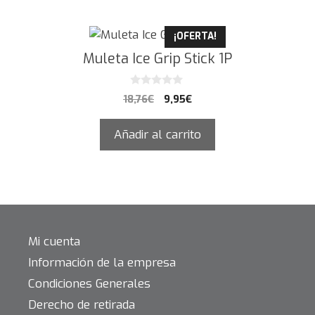
¡OFERTA!
Muleta Ice Grip Stick 1P
0
18,76
€
9,95
€
d
e
5
Añadir al carrito
Mi cuenta
Información de la empresa
Condiciones Generales
Derecho de retirada