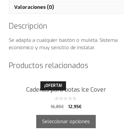
Valoraciones (0)
Descripción
Se adapta a cualquier bastón o muleta. Sistema
económico y muy sencillo de instalar.
Productos relacionados
¡OFERTA!
Cadenas para botas Ice Cover
0
16,85
€
12,95
€
d
e
5
Seleccionar opciones