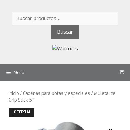
Saltar
al
Buscar
contenido
por:
Buscar
Menú
Inicio
/
Cadenas para botas y especiales
/ Muleta Ice
Grip Stick 5P
¡OFERTA!