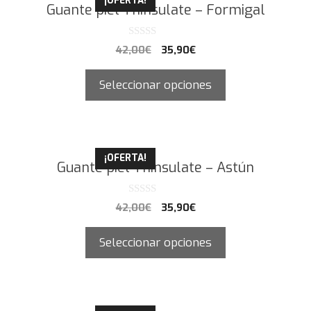
¡OFERTA!
Guante piel Thinsulate – Formigal
0
42,00
€
35,90
€
d
e
5
Seleccionar opciones
¡OFERTA!
Guante piel Thinsulate – Astún
0
42,00
€
35,90
€
d
e
5
Seleccionar opciones