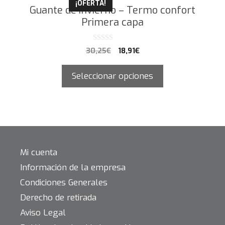
¡OFERTA!
Guante de invierno – Termo confort
Primera capa
0
30,25
€
18,91
€
d
e
5
Seleccionar opciones
Mi cuenta
Información de la empresa
Condiciones Generales
Derecho de retirada
Aviso Legal