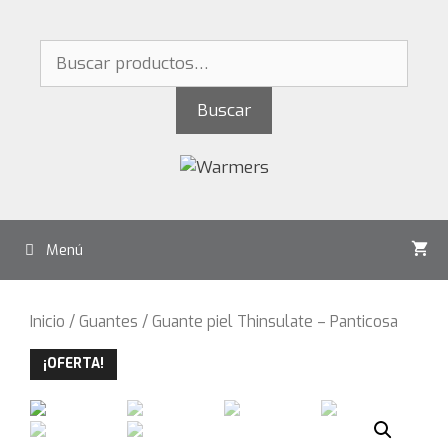
Saltar
al
Buscar
contenido
por:
Buscar
Menú
Inicio
/
Guantes
/ Guante piel Thinsulate – Panticosa
¡OFERTA!