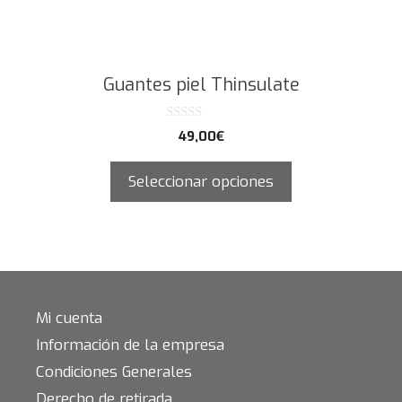
Guantes piel Thinsulate
0
49,00
€
d
e
5
Seleccionar opciones
Mi cuenta
Información de la empresa
Condiciones Generales
Derecho de retirada