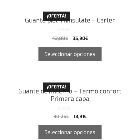
¡OFERTA!
Guante piel Thinsulate – Cerler
0
42,00
€
35,90
€
d
e
5
Seleccionar opciones
¡OFERTA!
Guante de invierno – Termo confort
Primera capa
0
30,25
€
18,91
€
d
e
5
Seleccionar opciones