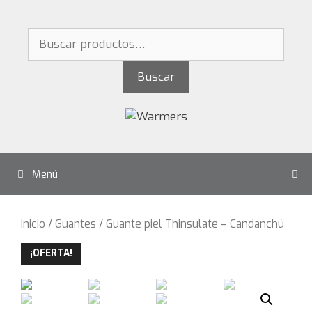
Saltar
al
Buscar
contenido
por:
Buscar
Menú
Inicio
/
Guantes
/ Guante piel Thinsulate – Candanchú
¡OFERTA!