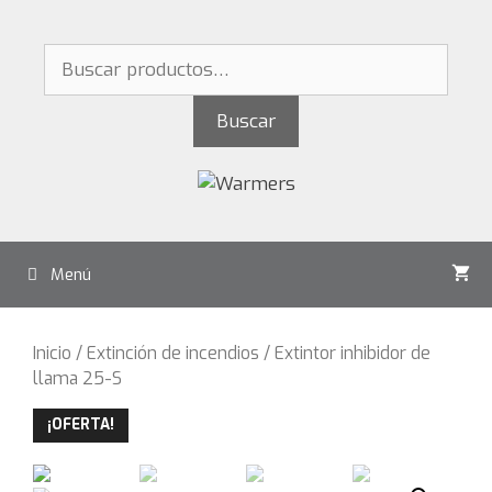
Saltar
al
Buscar
contenido
por:
Buscar
Menú
Inicio
/
Extinción de incendios
/ Extintor inhibidor de
llama 25-S
¡OFERTA!