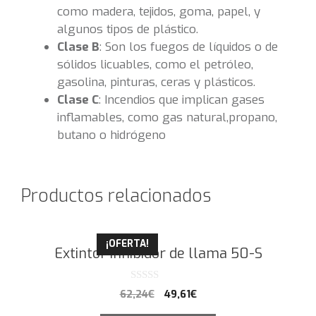
como madera, tejidos, goma, papel, y
algunos tipos de plástico.
Clase B
: Son los fuegos de líquidos o de
sólidos licuables,​ como el petróleo,
gasolina, pinturas, ceras y plásticos.
Clase C
: Incendios que implican gases
inflamables, como gas natural,propano,
butano o hidrógeno
Productos relacionados
¡OFERTA!
Extintor inhibidor de llama 50-S
0
62,24
€
49,61
€
d
e