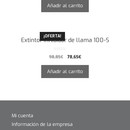
5
Añadir al carrito
¡OFERTA!
Extintor inhibidor de llama 100-S
0
98,85
€
78,65
€
d
e
5
Añadir al carrito
Mi cuenta
Información de la empresa