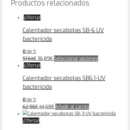
Productos relacionados
¡Oferta!
Calentador secabotas SB-6 UV
bactericida
0
de 5
51,64
€
36,89
€
Seleccionar opciones
¡Oferta!
Calentador secabotas SB6.1-UV
bactericida
0
de 5
62,56
€
44,68
€
Añadir al carrito
¡Oferta!