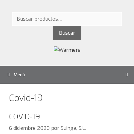
Saltar
al
Buscar
contenido
por:
Buscar
Menú
Covid-19
COVID-19
6 diciembre 2020
por
Suinga, S.L.